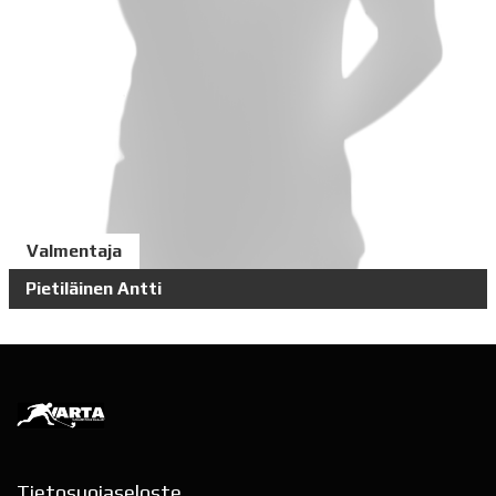
Valmentaja
Pietiläinen Antti
Tietosuojaseloste