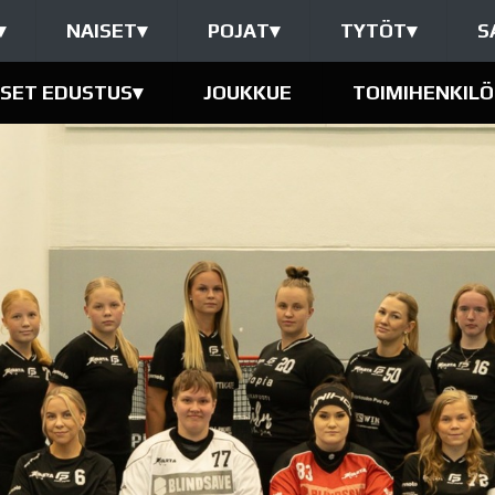
▾
NAISET
▾
POJAT
▾
TYTÖT
▾
S
ISET EDUSTUS
▾
JOUKKUE
TOIMIHENKILÖ