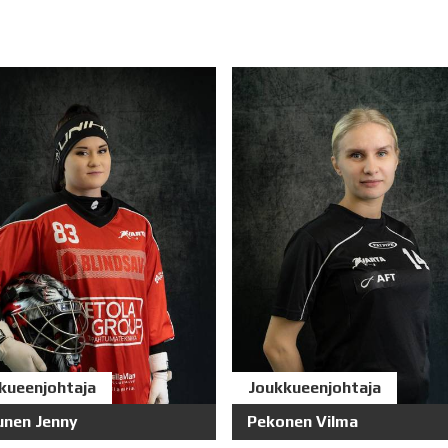
kueenjohtaja
Joukkueenjohtaja
unen Jenny
Pekonen Vilma