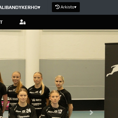
ALIBANDYKERHO
▾
Arkisto
▾
T
Next