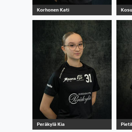
Korhonen Kati
Kosu
Peräkylä Kia
Pieti