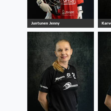
Juntunen Jenny
Karv