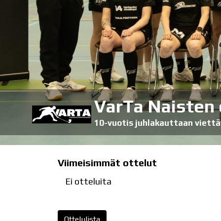
VarTa Naisten
10-vuotis juhlakauttaan viett
Viimeisimmät ottelut
Ei otteluita
Ottelulista