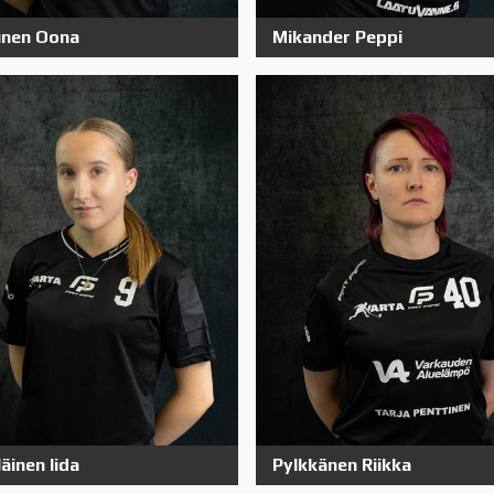
nen Oona
Mikander Peppi
läinen Iida
Pylkkänen Riikka