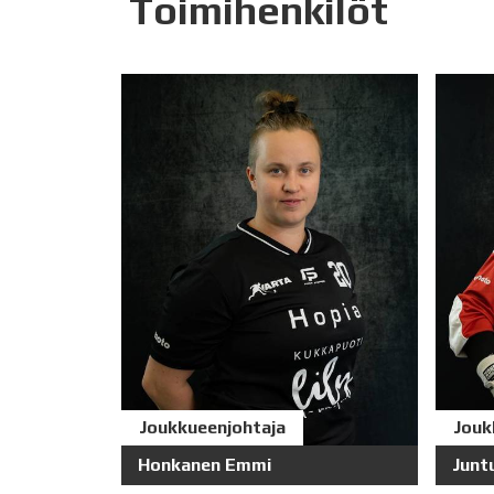
Toimihenkilöt
Joukkueenjohtaja
Jouk
Honkanen Emmi
Junt