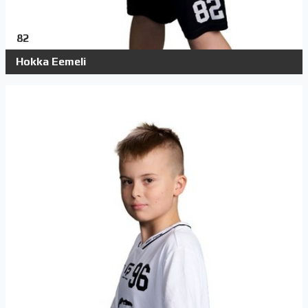
82
Hokka Eemeli