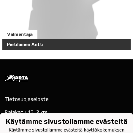
Valmentaja
Pietiläinen Antti
Tietosuojaseloste
Rajakatu 13, 2.krs
78200 VARKAUS
Käytämme sivustollamme evästeitä
puh. 040-354 9622
varkauden.tarmo(at)gmail.com
Käytämme sivustollamme evästeitä käyttökokemuksen