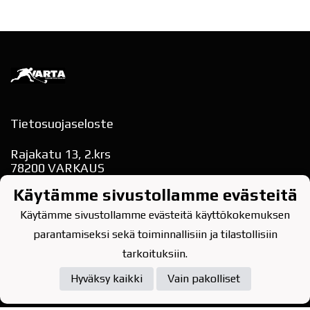
Tietosuojaseloste
Rajakatu 13, 2.krs
78200 VARKAUS
puh. 040-354 9622
Käytämme sivustollamme evästeitä
varkauden.tarmo(at)gmail.com
Käytämme sivustollamme evästeitä käyttökokemuksen
parantamiseksi sekä toiminnallisiin ja tilastollisiin
tarkoituksiin.
Powered by
Hyväksy kaikki
Vain pakolliset