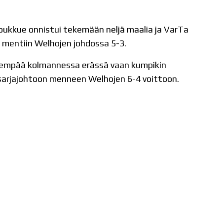
tijoukkue onnistui tekemään neljä maalia ja VarTa
 mentiin Welhojen johdossa 5-3.
nempää kolmannessa erässä vaan kumpikin
i sarjajohtoon menneen Welhojen 6-4 voittoon.