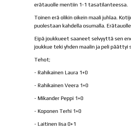
erätauolle mentiin 1-1 tasatilanteessa.
Toinen erä olikin oikein maali juhlaa. Ko
puolestaan kahdella osumalla. Erätauolle
Eipä joukkueet saaneet selvyyttä sen e
joukkue teki yhden maalin ja peli päätty
Tehot;
- Rahikainen Laura 1+0
- Rahikainen Veera 1+0
- Mikander Peppi 1+0
- Koponen Terhi 1+0
- Laitinen Iisa 0+1