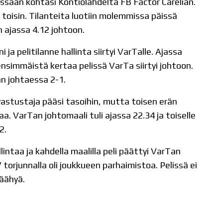
ssään kohtasi Kontiolahdelta FB Factor Carelian.
a toisin. Tilanteita luotiin molemmissa päissä
 ajassa 4.12 johtoon.
i ja pelitilanne hallinta siirtyi VarTalle. Ajassa
ensimmäistä kertaa pelissä VarTa siirtyi johtoon.
an johtaessa 2-1.
 vastustaja pääsi tasoihin, mutta toisen erän
a. VarTan johtomaali tuli ajassa 22.34 ja toiselle
2.
lintaa ja kahdella maalilla peli päättyi VarTan
 torjunnalla oli joukkueen parhaimistoa. Pelissä ei
jäähyä.