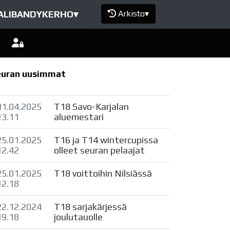
ALIBANDYKERHO
▾
Arkisto
▾
euran uusimmat
01.04.2025
T18 Savo-Karjalan
13.11
aluemestari
25.01.2025
T16 ja T14 wintercupissa
12.42
olleet seuran pelaajat
25.01.2025
T18 voittoihin Nilsiässä
12.18
22.12.2024
T18 sarjakärjessä
19.18
joulutauolle