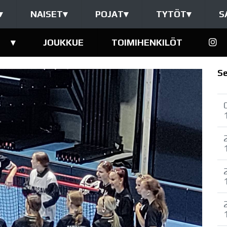
▾
NAISET
▾
POJAT
▾
TYTÖT
▾
S
▾
JOUKKUE
TOIMIHENKILÖT
S