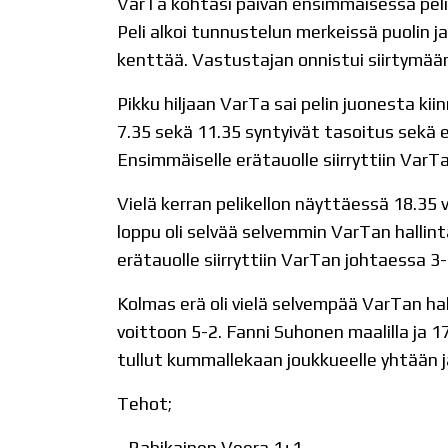
VarTa kohtasi päivän ensimmäisessä peli
Peli alkoi tunnustelun merkeissä puolin j
kenttää. Vastustajan onnistui siirtymään
Pikku hiljaan VarTa sai pelin juonesta kiinn
7.35 sekä 11.35 syntyivät tasoitus sekä 
Ensimmäiselle erätauolle siirryttiin VarT
Vielä kerran pelikellon näyttäessä 18.35
loppu oli selvää selvemmin VarTan hallinta
erätauolle siirryttiin VarTan johtaessa 3-
Kolmas erä oli vielä selvempää VarTan hal
voittoon 5-2. Fanni Suhonen maalilla ja 17
tullut kummallekaan joukkueelle yhtään 
Tehot;
- Rahikainen Veera 1+1