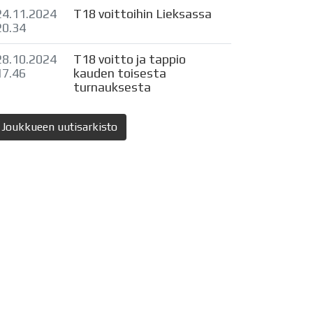
24.11.2024
T18 voittoihin Lieksassa
20.34
28.10.2024
T18 voitto ja tappio
17.46
kauden toisesta
turnauksesta
Joukkueen uutisarkisto