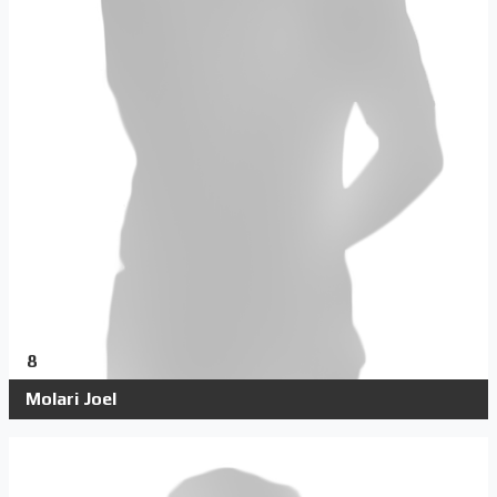
8
Molari Joel