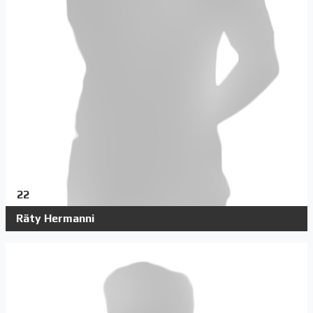
22
Räty Hermanni