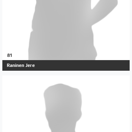
81
Raninen Jere