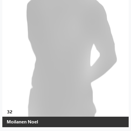
32
Moilanen Noel