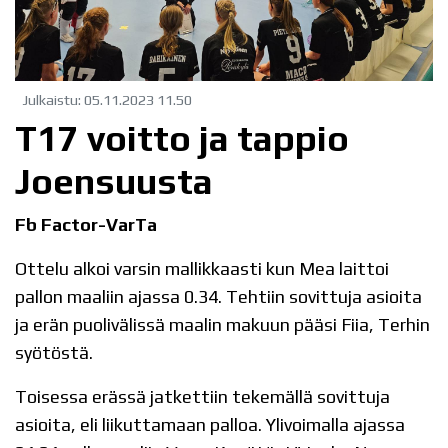
Julkaistu
:
05.11.2023
11.50
T17 voitto ja tappio
Joensuusta
Fb Factor-VarTa
Ottelu alkoi varsin mallikkaasti kun Mea laittoi
pallon maaliin ajassa 0.34. Tehtiin sovittuja asioita
ja erän puolivälissä maalin makuun pääsi Fiia, Terhin
syötöstä.
Toisessa erässä jatkettiin tekemällä sovittuja
asioita, eli liikuttamaan palloa. Ylivoimalla ajassa