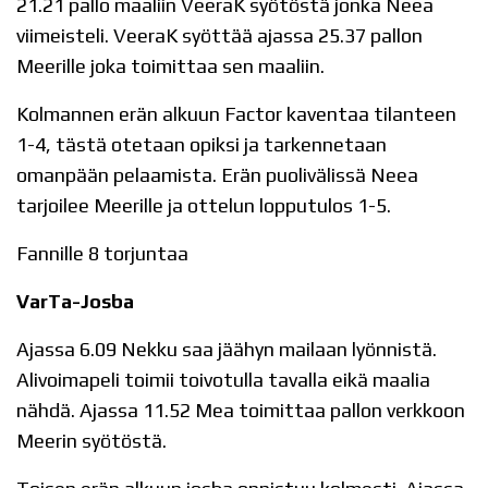
21.21 pallo maaliin VeeraK syötöstä jonka Neea
viimeisteli. VeeraK syöttää ajassa 25.37 pallon
Meerille joka toimittaa sen maaliin.
Kolmannen erän alkuun Factor kaventaa tilanteen
1-4, tästä otetaan opiksi ja tarkennetaan
omanpään pelaamista. Erän puolivälissä Neea
tarjoilee Meerille ja ottelun lopputulos 1-5.
Fannille 8 torjuntaa
VarTa-Josba
Ajassa 6.09 Nekku saa jäähyn mailaan lyönnistä.
Alivoimapeli toimii toivotulla tavalla eikä maalia
nähdä. Ajassa 11.52 Mea toimittaa pallon verkkoon
Meerin syötöstä.