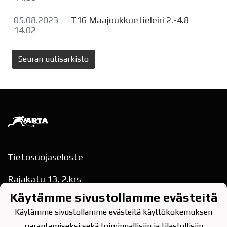
05.08.2023
T16 Maajoukkuetieleiri 2.-4.8
14.02
Seuran uutisarkisto
Tietosuojaseloste
Rajakatu 13, 2.krs
78200 VARKAUS
Käytämme sivustollamme evästeitä
puh. 040-354 9622
varkauden.tarmo(at)gmail.com
Käytämme sivustollamme evästeitä käyttökokemuksen
parantamiseksi sekä toiminnallisiin ja tilastollisiin