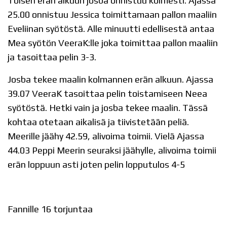
Toisen erän alkuun josba onnistuu kolmesti. Ajassa
25.00 onnistuu Jessica toimittamaan pallon maaliin
Eveliinan syötöstä. Alle minuutti edellisestä antaa
Mea syötön VeeraK:lle joka toimittaa pallon maaliin
ja tasoittaa pelin 3-3.
Josba tekee maalin kolmannen erän alkuun. Ajassa
39.07 VeeraK tasoittaa pelin toistamiseen Neea
syötöstä. Hetki vain ja josba tekee maalin. Tässä
kohtaa otetaan aikalisä ja tiivistetään peliä.
Meerille jäähy 42.59, alivoima toimii. Vielä Ajassa
44.03 Peppi Meerin seuraksi jäähylle, alivoima toimii
erän loppuun asti joten pelin lopputulos 4-5
Fannille 16 torjuntaa